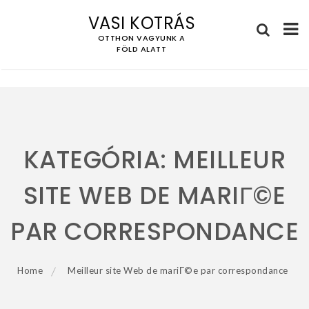
VASI KOTRÁS
OTTHON VAGYUNK A
FÖLD ALATT
Skip
to
content
KATEGÓRIA:
MEILLEUR
SITE WEB DE MARIГ©E
PAR CORRESPONDANCE
Home
Meilleur site Web de mariГ©e par correspondance