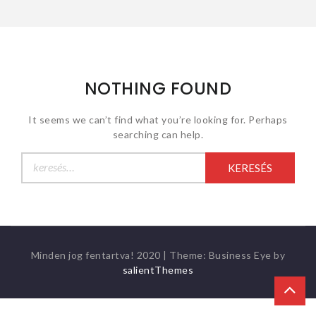
NOTHING FOUND
It seems we can’t find what you’re looking for. Perhaps
searching can help.
Keresés:
Minden jog fentartva! 2020
|
Theme: Business Eye by
salientThemes