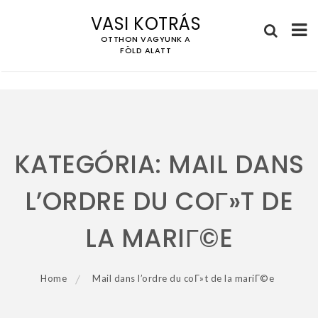
VASI KOTRÁS
OTTHON VAGYUNK A
FÖLD ALATT
Skip
to
content
KATEGÓRIA:
MAIL DANS
L’ORDRE DU COГ»T DE
LA MARIГ©E
Home
Mail dans l’ordre du coГ»t de la mariГ©e