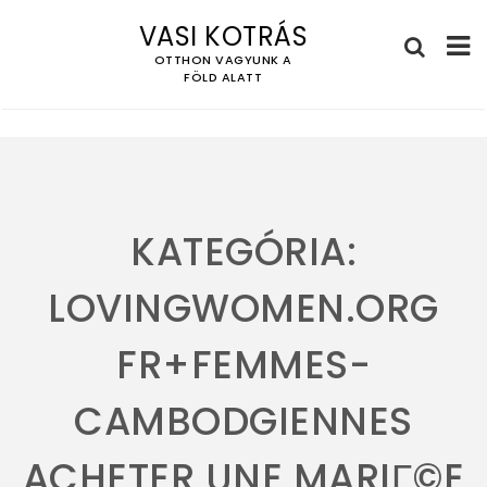
VASI KOTRÁS
OTTHON VAGYUNK A
FÖLD ALATT
Skip
to
content
KATEGÓRIA:
LOVINGWOMEN.ORG
FR+FEMMES-
CAMBODGIENNES
ACHETER UNE MARIГ©E